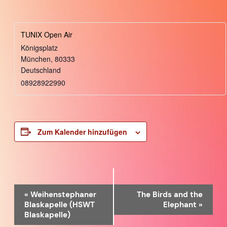
TUNIX Open Air
Königsplatz
München
,
80333
Deutschland
08928922990
Zum Kalender hinzufügen
Veranstaltung-
«
Weihenstephaner
The Birds and the
Blaskapelle (HSWT
Elephant
»
Navigation
Blaskapelle)