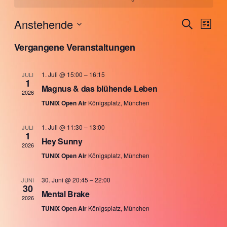
Verans
Anstehende
Suche
Ver
Liste
Datum
Suche
Vergangene Veranstaltungen
Ans
wählen.
und
Nav
Ansich
1. Juli @ 15:00
–
16:15
JULI
1
Magnus & das blühende Leben
Naviga
2026
TUNIX Open Air
Königsplatz, München
1. Juli @ 11:30
–
13:00
JULI
1
Hey Sunny
2026
TUNIX Open Air
Königsplatz, München
30. Juni @ 20:45
–
22:00
JUNI
30
Mental Brake
2026
TUNIX Open Air
Königsplatz, München