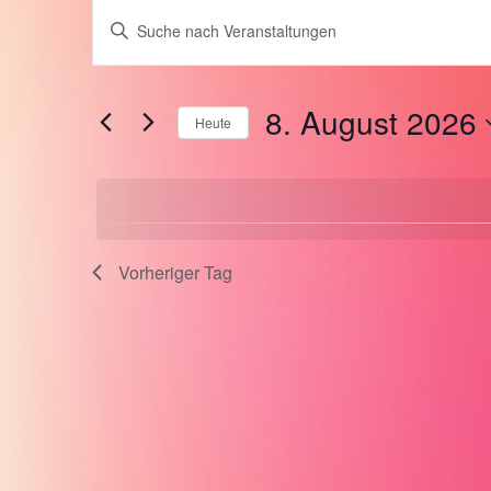
Veranstaltungen
Veranstaltungen
Bitte
Schlüsselwort
für
Suche
eingeben.
8. August 2026
Suche
Heute
8.
und
nach
Datum
Veranstaltungen
wählen.
August
Ansichten,
Schlüsselwort.
2026
Navigation
Vorheriger Tag