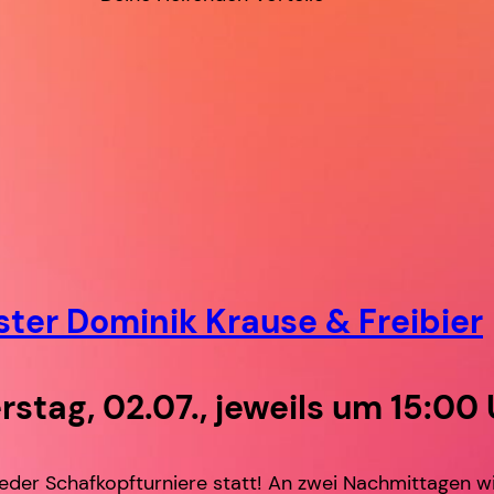
ter Dominik Krause & Freibier
stag, 02.07., jeweils um 15:00
eder Schafkopfturniere statt! An zwei Nachmittagen 