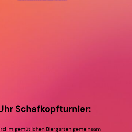
 Uhr Schafkopfturnier:
wird im gemütlichen Biergarten gemeinsam